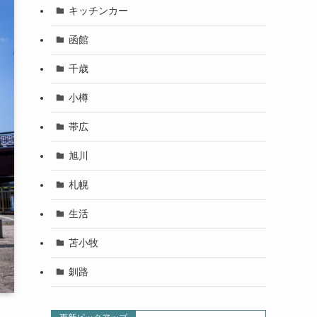
キッチンカー
函館
千歳
小樽
帯広
旭川
札幌
生活
苫小牧
釧路