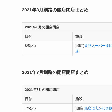
2021年8月釧路の開店閉店まとめ
2021年8月の開店閉店
日付
施設
8/5(木)
[開店]
業務スーパー 釧
店
2021年7月釧路の開店閉店まとめ
2021年7月の開店閉店
日付
施設
7/6(火)
[開店]
銀座に志かわ 釧