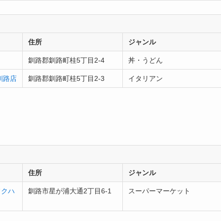
住所
ジャンル
釧路郡釧路町桂5丁目2-4
丼・うどん
釧路店
釧路郡釧路町桂5丁目2-3
イタリアン
住所
ジャンル
フクハ
釧路市星が浦大通2丁目6-1
スーパーマーケット