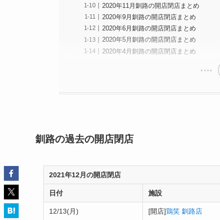
2020年11月釧路の開店閉店まとめ
2020年9月釧路の開店閉店まとめ
2020年6月釧路の開店閉店まとめ
2020年5月釧路の開店閉店まとめ
2020年4月釧路の開店閉店まとめ
釧路の過去の開店閉店
2021年12月の開店閉店
日付
施設
12/13(月)
[開店]
鶏笑 釧路店