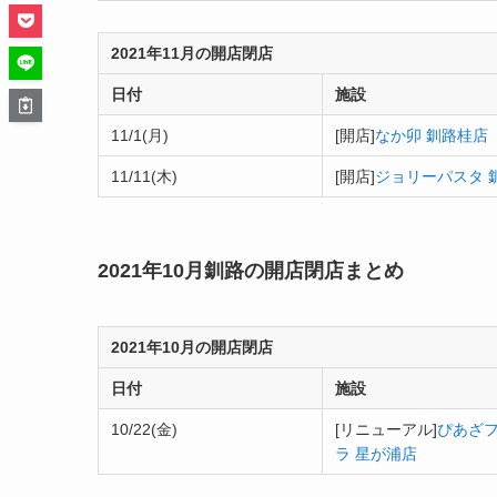
2021年11月の開店閉店
日付
施設
11/1(月)
[開店]
なか卯 釧路桂店
11/11(木)
[開店]
ジョリーパスタ 
2021年10月釧路の開店閉店まとめ
2021年10月の開店閉店
日付
施設
10/22(金)
[リニューアル]
ぴあざ
ラ 星が浦店