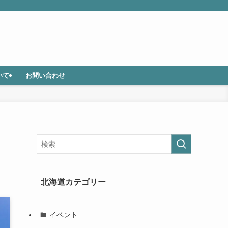
いて
お問い合わせ
北海道カテゴリー
イベント