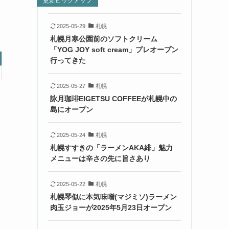
更新ピックアップ
2025-05-29
札幌
札幌月寒公園前のソフトクリーム
「YOG JOY soft cream」プレオープン
行ってきた
2025-05-27
札幌
詠月珈琲EIGETSU COFFEEが札幌中の
島にオープン
2025-05-24
札幌
札幌すすきの「ラーメンAKA緋」魅力
メニューは辛さの先に旨さあり
2025-05-22
札幌
札幌琴似に本気味噌(マジミソ)ラーメン
肉玉ジョーが2025年5月23日オープン