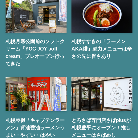
札幌月寒公園前のソフトク
札幌すすきの「ラーメン
リーム「YOG JOY soft
AKA緋」魅力メニューは辛
cream」プレオープン行っ
さの先に旨さあり
てきた
札幌琴似「キャプテンラー
とろさば専門店さばplusが
メン」背油醤油ラーメンう
札幌豊平にオープン！推し
まい・やすい・はやい
メニューはさばめし