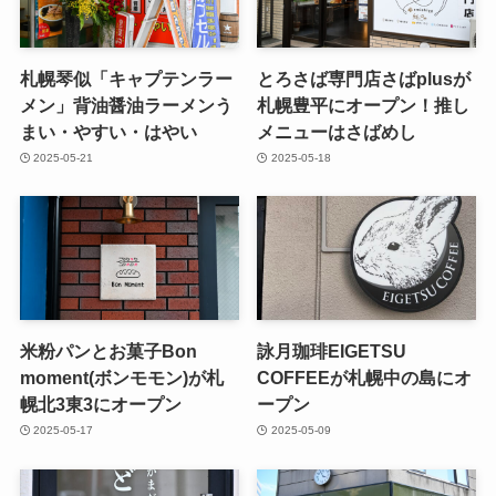
札幌琴似「キャプテンラー
とろさば専門店さばplusが
メン」背油醤油ラーメンう
札幌豊平にオープン！推し
まい・やすい・はやい
メニューはさばめし
2025-05-21
2025-05-18
米粉パンとお菓子Bon
詠月珈琲EIGETSU
moment(ボンモモン)が札
COFFEEが札幌中の島にオ
幌北3東3にオープン
ープン
2025-05-17
2025-05-09