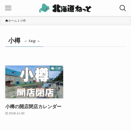
ホーム
小樽
小樽
– tag –
小樽
小樽の開店閉店カレンダー
2018-11-30