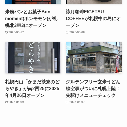
米粉パンとお菓子Bon
詠月珈琲EIGETSU
moment(ボンモモン)が札
COFFEEが札幌中の島にオ
幌北3東3にオープン
ープン
2025-05-17
2025-05-09
札幌円山「かまだ茶寮のど
グルテンフリー玄米うどん
らやき」が南2西25に2025
絵空事がついに札幌上陸！
年4月26日オープン
先駆けメニューチェック
2025-05-09
2025-05-07