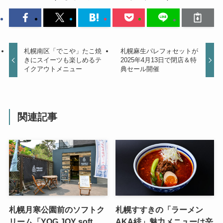
札幌南区「でこや」たこ焼
札幌麻生パレフォセットが
きにスイーツも楽しめるテ
2025年4月13日で閉店＆特
イクアウトメニュー
典セール開催
関連記事
札幌月寒公園前のソフトク
札幌すすきの「ラーメン
リーム「YOG JOY soft
AKA緋」魅力メニューは辛