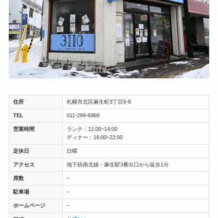
住所
札幌市北区麻生町3丁目9-8
TEL
011-299-6969
営業時間
ランチ：11:00~14:00
ディナー：16:00~22:00
定休日
日曜
アクセス
地下鉄南北線・麻生駅3番出口から徒歩1分
席数
–
駐車場
–
ホームページ
–