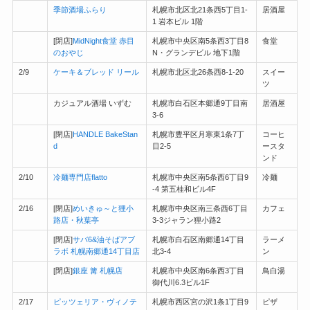
季節酒場ふらり
札幌市北区北21条西5丁目1-
居酒屋
1 岩本ビル 1階
[閉店]
MidNight食堂 赤目
札幌市中央区南5条西3丁目8
食堂
のおやじ
N・グランデビル 地下1階
2/9
ケーキ＆ブレッド リール
札幌市北区北26条西8-1-20
スイー
ツ
カジュアル酒場 いずむ
札幌市白石区本郷通9丁目南
居酒屋
3-6
[閉店]
HANDLE BakeStan
札幌市豊平区月寒東1条7丁
コーヒ
d
目2-5
ースタ
ンド
2/10
冷麺専門店flatto
札幌市中央区南5条西6丁目9
冷麺
-4 第五桂和ビル4F
2/16
[閉店]
めいきゅ～と狸小
札幌市中央区南三条西6丁目
カフェ
路店・秋葉亭
3-3ジャラン狸小路2
[閉店]
サバ6&油そばアブ
札幌市白石区南郷通14丁目
ラーメ
ラボ 札幌南郷通14丁目店
北3-4
ン
[閉店]
銀座 篝 札幌店
札幌市中央区南6条西3丁目
鳥白湯
御代川6.3ビル1F
2/17
ピッツェリア・ヴィノテ
札幌市西区宮の沢1条1丁目9
ピザ