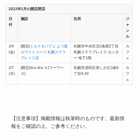
2022年2月の開店閉店
日
施設
住所
ジ
付
ャ
ン
ル
2/4
[開店]
ミルク＆パフェ よつ葉
札幌市中央区北5条西2丁目
カ
(金)
ホワイトコージ 札幌ステラ
札幌ステラプレイス センタ
フ
プレイス店
ー 地下1階
ェ
2/7
[開店]Ｗa-Ｗa-‘s (ワーワー
札幌市清田区美しが丘3条6
カ
(月)
ズ)
丁目9-20
フ
ェ
【注意事項】掲載情報は執筆時のものです。最新情
報をご確認の上、ご参考ください。