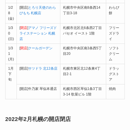
1/2
[開店]
とろり天使のわら
札幌市中央区南8条西14
わらび
8
びもち 札幌店
丁目3-18
餅
(金)
1/3
[
閉店
]
アマノ フリーズド
札幌市北区北6条西2丁目
フリー
0
ライステーション 札幌
パセオ イースト 1階
ズドラ
(日)
店
イ
1/3
[
閉店
]
クールガーデン
札幌市中央区南3条西5丁
ソフト
1
目20
クリー
(月)
ム
1月
[開店]
サツドラ 北12条店
札幌市東区北12条東4丁
ドラッ
下
目2-1
グスト
旬
ア
[開店]牛乃家 琴似本通店
札幌市西区琴似1条3丁目
焼肉
3-14 歌屋ビル 1階
2022年2月札幌の開店閉店