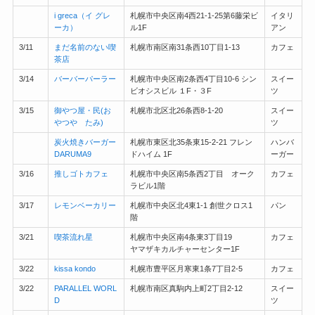
i greca（イ グレ
札幌市中央区南4西21-1-25第6藤栄ビ
イタリ
ーカ）
ル1F
アン
3/11
まだ名前のない喫
札幌市南区南31条西10丁目1-13
カフェ
茶店
3/14
バーバーパーラー
札幌市中央区南2条西4丁目10-6 シン
スイー
ビオシスビル １F・３F
ツ
3/15
御やつ屋・民(お
札幌市北区北26条西8-1-20
スイー
やつや たみ)
ツ
炭火焼きバーガー
札幌市東区北35条東15-2-21 フレン
ハンバ
DARUMA9
ドハイム 1F
ーガー
3/16
推しゴトカフェ
札幌市中央区南5条西2丁目 オーク
カフェ
ラビル1階
3/17
レモンベーカリー
札幌市中央区北4東1-1 創世クロス1
パン
階
3/21
喫茶流れ星
札幌市中央区南4条東3丁目19
カフェ
ヤマザキカルチャーセンター1F
3/22
kissa kondo
札幌市豊平区月寒東1条7丁目2-5
カフェ
3/22
PARALLEL WORL
札幌市南区真駒内上町2丁目2-12
スイー
D
ツ