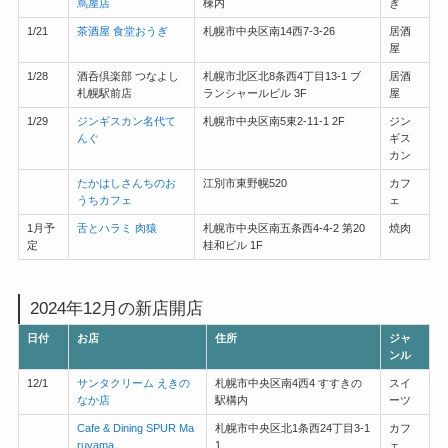
蔦屋店
棟内
ぎ
1/21
茶酒屋 食堂おうぎ
札幌市中央区南14西7-3-26
居酒
屋
1/28
酒呑倶楽部 つなよし
札幌市北区北8条西4丁目13-1 ブ
居酒
札幌駅前店
ランシャールビル 3F
屋
1/29
ジンギスカン名代て
札幌市中央区南5東2-11-1 2F
ジン
んぐ
ギス
カン
たかはしさんちのお
江別市東野幌520
カフ
うちカフェ
ェ
1月予
舌とハラミ 肉猿
札幌市中央区南五条西4-4-2 第20
焼肉
定
桂和ビル 1F
2024年12月の新店開店
日付
お店
住所
ジャ
ンル
12/1
サンタクリーム えきの
札幌市中央区南4西4 すすきの
スイ
なか店
駅構内
ーツ
Cafe & Dining SPUR Ma
札幌市中央区北1条西24丁目3-1
カフ
ruyama
1
ェ