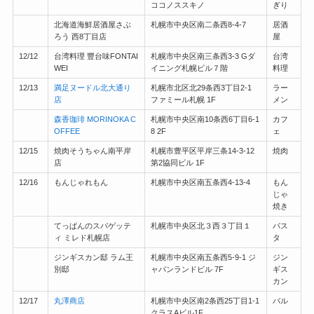
ココノススキノ
ぎり
北海道海鮮居酒屋さぶ
札幌市中央区南二条西8-4-7
居酒
ろう 西8丁目店
屋
12/12
台湾料理 豐台味FONTAI
札幌市中央区南三条西3-3 Gダ
台湾
WEI
イニング札幌ビル７階
料理
12/13
満足ヌードル北大通り
札幌市北区北29条西3丁目2-1
ラー
店
ファミール札幌 1F
メン
森香珈琲 MORINOKA C
札幌市中央区南10条西6丁目6-1
カフ
OFFEE
8 2F
ェ
12/15
焼肉そうちゃん南平岸
札幌市豊平区平岸三条14-3-12
焼肉
店
第2協同ビル 1F
12/16
もんじゃれもん
札幌市中央区南五条西4-13-4
もん
じゃ
焼き
てっぱんのスパゲッテ
札幌市中央区北３西３丁目１
パス
ィ ミレド札幌店
タ
ジンギスカン邸 ラム王
札幌市中央区南五条西5-9-1 ジ
ジン
別邸
ャパンランドビル 7F
ギス
カン
12/17
丸澤商店
札幌市中央区南2条西25丁目1-1
バル
クラスAビル1F