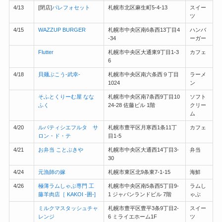
4/13
[閉店]
パレフォセット
札幌市北区麻生町5-4-13
スイー
ツ
4/15
WAZZUP BURGER
札幌市中央区南6条西13丁目4
ハンバ
-34
ーガー
Flutter
札幌市中央区大通東9丁目1-3
カフェ
6
4/18
貝麺ぶこう-武幸-
札幌市中央区南六条西９丁目
ラーメ
1024
ン
そふとくりーむ屋 なな
札幌市中央区南7条西9丁目10
ソフト
ふく
24-28 佐藤ビル 1階
クリー
ム
4/20
ルパティシエフルタ サ
札幌市豊平区月寒西1条11丁
カフェ
ロン・ド・テ
目1-5
4/21
お弁当 ことぶきや
札幌市中央区大通西14丁目3-
弁当
30
4/24
元漁師の嫁
札幌市東区北9条東7-1-15
海鮮
4/26
極薄ラムしゃぶ専門 工
札幌市中央区南5条西5丁目9-
ラムし
藤羊肉店［ KAKOI -囲-]
1 ジャパンランドビル 7階
ゃぶ
ミルクマスタッシュチャ
札幌市豊平区豊平3条9丁目2-
スイー
レンジ
6 ミライエホーム1F
ツ