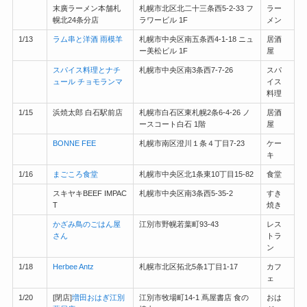
末廣ラーメン本舗札
札幌市北区北二十三条西5-2-33 フ
ラー
幌北24条分店
ラワービル 1F
メン
1/13
ラム串と洋酒 雨模羊
札幌市中央区南五条西4-1-18 ニュ
居酒
ー美松ビル 1F
屋
スパイス料理とナチ
札幌市中央区南3条西7-7-26
スパ
ュール チョモランマ
イス
料理
1/15
浜焼太郎 白石駅前店
札幌市白石区東札幌2条6-4-26 ノ
居酒
ースコート白石 1階
屋
BONNE FEE
札幌市南区澄川１条４丁目7-23
ケー
キ
1/16
まごころ食堂
札幌市中央区北1条東10丁目15-82
食堂
スキヤキBEEF IMPAC
札幌市中央区南3条西5-35-2
すき
T
焼き
かざみ鳥のごはん屋
江別市野幌若葉町93-43
レス
さん
トラ
ン
1/18
Herbee Antz
札幌市北区拓北5条1丁目1-17
カフ
ェ
1/20
[閉店]
増田おはぎ江別
江別市牧場町14-1 蔦屋書店 食の
おは