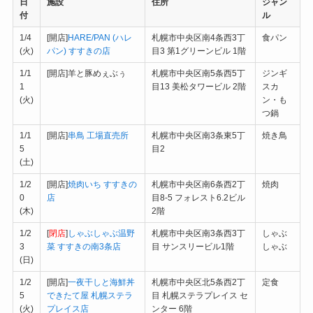
日
施設
住所
ジャン
付
ル
1/4
[開店]
HARE/PAN (ハレ
札幌市中央区南4条西3丁
食パン
(火)
パン) すすきの店
目3 第1グリーンビル 1階
1/1
[開店]羊と豚めぇぶぅ
札幌市中央区南5条西5丁
ジンギ
1
目13 美松タワービル 2階
スカ
(火)
ン・も
つ鍋
1/1
[開店]
串鳥 工場直売所
札幌市中央区南3条東5丁
焼き鳥
5
目2
(土)
1/2
[開店]
焼肉いち すすきの
札幌市中央区南6条西2丁
焼肉
0
店
目8-5 フォレスト6.2ビル
(木)
2階
1/2
[
閉店
]
しゃぶしゃぶ温野
札幌市中央区南3条西3丁
しゃぶ
3
菜 すすきの南3条店
目 サンスリービル1階
しゃぶ
(日)
1/2
[開店]
一夜干しと海鮮丼
札幌市中央区北5条西2丁
定食
5
できたて屋 札幌ステラ
目 札幌ステラプレイス セ
(火)
プレイス店
ンター 6階