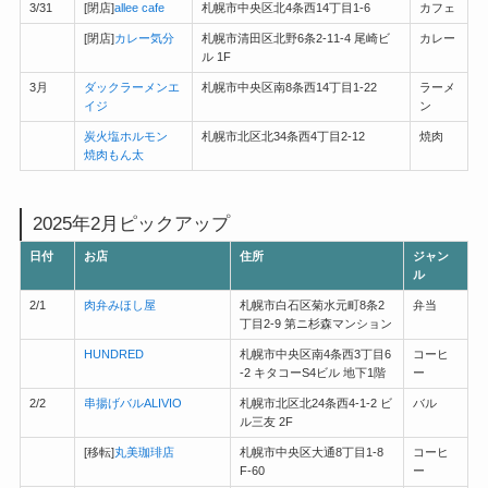
3/31
[閉店]
allee cafe
札幌市中央区北4条西14丁目1-6
カフェ
[閉店]
カレー気分
札幌市清田区北野6条2-11-4 尾崎ビ
カレー
ル 1F
3月
ダックラーメンエ
札幌市中央区南8条西14丁目1-22
ラーメ
イジ
ン
炭火塩ホルモン
札幌市北区北34条西4丁目2-12
焼肉
焼肉もん太
2025年2月ピックアップ
日付
お店
住所
ジャン
ル
2/1
肉弁みほし屋
札幌市白石区菊水元町8条2
弁当
丁目2-9 第ニ杉森マンション
HUNDRED
札幌市中央区南4条西3丁目6
コーヒ
-2 キタコーS4ビル 地下1階
ー
2/2
串揚げバルALIVIO
札幌市北区北24条西4-1-2 ビ
バル
ル三友 2F
[移転]
丸美珈琲店
札幌市中央区大通8丁目1-8
コーヒ
F-60
ー