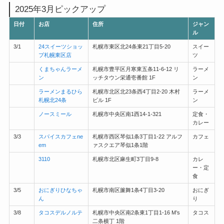
2025年3月ピックアップ
日付
お店
住所
ジャン
ル
3/1
24スイーツショッ
札幌市東区北24条東21丁目5-20
スイー
プ札幌東区店
ツ
くまちゃんラーメ
札幌市豊平区月寒東五条11-6-12 リ
ラーメ
ン
ッチタウン栄通壱番館 1F
ン
ラーメンまるひら
札幌市北区北23条西4丁目2-20 木村
ラーメ
札幌北24条
ビル 1F
ン
ノースミール
札幌市中央区南1西14-1-321
定食・
カレー
3/3
スパイスカフェne
札幌市西区琴似1条3丁目1-22 アルフ
カフェ
em
ァスクエア琴似1条1階
3110
札幌市北区麻生町3丁目9-8
カレ
ー・定
食
3/5
おにぎりひなちゃ
札幌市南区簾舞1条4丁目3-20
おにぎ
ん
り
3/8
タコスデルノルテ
札幌市中央区南2条東1丁目1-16 M’s
タコス
二条横丁 1階