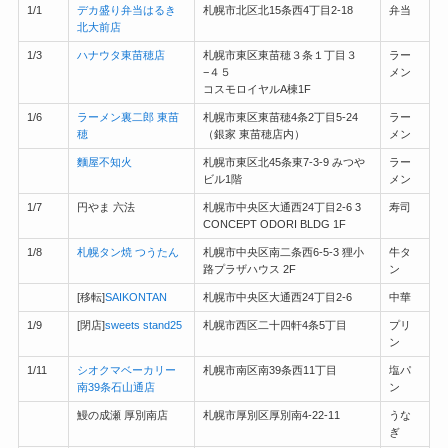
1/1
デカ盛り弁当はるき
札幌市北区北15条西4丁目2-18
弁当
北大前店
1/3
ハナウタ東苗穂店
札幌市東区東苗穂３条１丁目３
ラー
−４５
メン
コスモロイヤルA棟1F
1/6
ラーメン裏二郎 東苗
札幌市東区東苗穂4条2丁目5-24
ラー
穂
（銀家 東苗穂店内）
メン
麵屋不知火
札幌市東区北45条東7-3-9 みつや
ラー
ビル1階
メン
1/7
円やま 六法
札幌市中央区大通西24丁目2-6 3
寿司
CONCEPT ODORI BLDG 1F
1/8
札幌タン焼 つうたん
札幌市中央区南二条西6-5-3 狸小
牛タ
路プラザハウス 2F
ン
[移転]
SAIKONTAN
札幌市中央区大通西24丁目2-6
中華
1/9
[閉店]
sweets stand25
札幌市西区二十四軒4条5丁目
プリ
ン
1/11
シオクマベーカリー
札幌市南区南39条西11丁目
塩パ
南39条石山通店
ン
鰻の成瀬 厚別南店
札幌市厚別区厚別南4-22-11
うな
ぎ