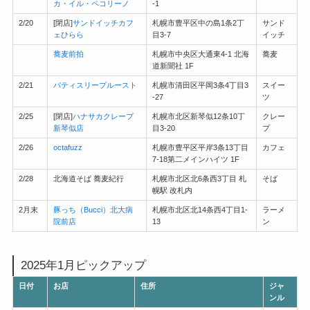
カ・イル・ペコリーノ
-1
2/20
[閉店]
サンドイッチカフ
札幌市豊平区中の島1条2丁
サンド
ェひらら
目3-7
イッチ
蕎麦前拍
札幌市中央区大通東4-1 北海
蕎麦
道新聞社 1F
2/21
パティスリープルースト
札幌市清田区平岡3条4丁目3
スイー
-27
ツ
2/25
[閉店]
ハナサカクレープ
札幌市北区新琴似12条10丁
クレー
新琴似店
目3-20
プ
2/26
octafuzz
札幌市豊平区平岸3条13丁目
カフェ
7-18第二メインハイツ 1F
2/28
北海道そば 蕎麦紀行
札幌市北区北6条西3丁目 札
そば
幌駅 改札内
2月末
豚っち（Bucci）北大病
札幌市北区北14条西4丁目1-
ラーメ
院前店
13
ン
2025年1月ピックアップ
日付
お店
住所
ジャ
ンル