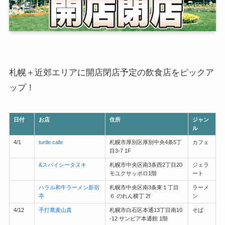
札幌＋近郊エリアに開店閉店予定の飲食店をピックア
ップ！
日付
お店
住所
ジャン
ル
4/1
turtle cafe
札幌市厚別区厚別中央4条5丁
カフェ
目3-7 1F
&スパイシータヌキ
札幌市中央区南3条西2丁目20
ジェラ
モユクサッポロ1階
ート
ハラル和牛ラーメン新宿
札幌市中央区南3条東１丁目
ラーメ
亭
６ のれん横丁 2f
ン
4/12
手打蕎麦山真
札幌市白石区本通13丁目南10
そば
-12 サンピア本通館 1階