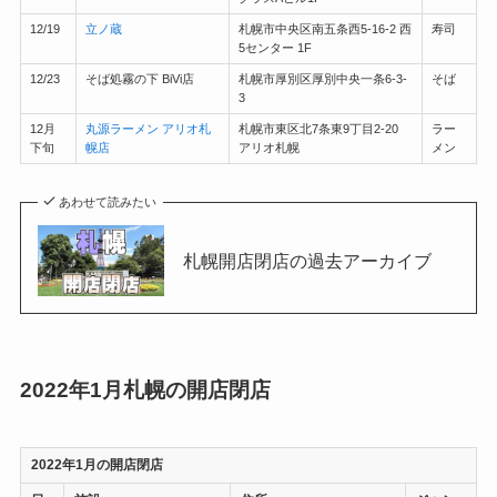
12/19
立ノ蔵
札幌市中央区南五条西5-16-2 西
寿司
5センター 1F
12/23
そば処霧の下 BiVi店
札幌市厚別区厚別中央一条6-3-
そば
3
12月
丸源ラーメン アリオ札
札幌市東区北7条東9丁目2-20
ラー
下旬
幌店
アリオ札幌
メン
あわせて読みたい
札幌開店閉店の過去アーカイブ
2022年1月札幌の開店閉店
2022年1月の開店閉店