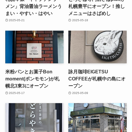
メン」背油醤油ラーメンう
札幌豊平にオープン！推し
まい・やすい・はやい
メニューはさばめし
2025-05-21
2025-05-18
米粉パンとお菓子Bon
詠月珈琲EIGETSU
moment(ボンモモン)が札
COFFEEが札幌中の島にオ
幌北3東3にオープン
ープン
2025-05-17
2025-05-09