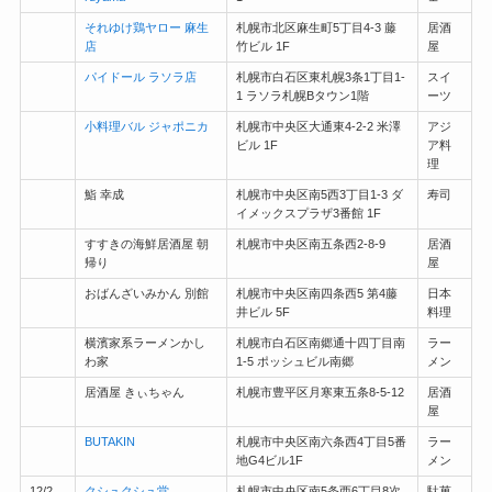
それゆけ鶏ヤロー 麻生
札幌市北区麻生町5丁目4-3 藤
居酒
店
竹ビル 1F
屋
パイドール ラソラ店
札幌市白石区東札幌3条1丁目1-
スイ
1 ラソラ札幌Bタウン1階
ーツ
小料理バル ジャポニカ
札幌市中央区大通東4-2-2 米澤
アジ
ビル 1F
ア料
理
鮨 幸成
札幌市中央区南5西3丁目1-3 ダ
寿司
イメックスプラザ3番館 1F
すすきの海鮮居酒屋 朝
札幌市中央区南五条西2-8-9
居酒
帰り
屋
おばんざいみかん 別館
札幌市中央区南四条西5 第4藤
日本
井ビル 5F
料理
横濱家系ラーメンかし
札幌市白石区南郷通十四丁目南
ラー
わ家
1-5 ポッシュビル南郷
メン
居酒屋 きぃちゃん
札幌市豊平区月寒東五条8-5-12
居酒
屋
BUTAKIN
札幌市中央区南六条西4丁目5番
ラー
地G4ビル1F
メン
12/2
クシュクシュ堂
札幌市中央区南5条西6丁目8次
駄菓