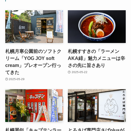
札幌月寒公園前のソフトク
札幌すすきの「ラーメン
リーム「YOG JOY soft
AKA緋」魅力メニューは辛
cream」プレオープン行っ
さの先に旨さあり
てきた
2025-05-22
2025-05-29
札幌琴似「キャプテンラー
とろさば専門店さばplusが