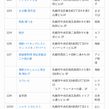
田ビル1F
子
12/3
まぜ麺 雪月花
札幌市北区麻生町2丁目4-8 第3
まぜ
山重ビル1F
そば
焼鳥 峰つき
札幌市中央区南五条西6-9-4 第5
焼鳥
桂和ビル 2F
12/4
朝夕
札幌市中央区南二条西8-5-4 倉
カフ
谷ビル 1F
ェ
12/6
海鮮バイキングレスト
札幌市中央区南5条西2丁目2サ
海鮮
ラン ススキノデパート
イバーシティビル2F
12/7
亜細亜料理 世紀末飯店
札幌市西区二十四軒二条4-5-29
アジ
二十四の拳
ア料
理
海鮮カキしゃぶと焼き
札幌市中央区南四条西3-2-3 第3
海鮮
鳥 晴れ子
2桂和ビル 3F
エウレカ
札幌市中央区北8条西13丁目28-
レス
21
トラ
「エア・ウォーターの森」1F
ン
12/9
金羊蹄
札幌市中央区南五条西5 メイプ
日本
ル通りビル 9F
料理
12/10
シャケ トロたろう
札幌市中央区南4条西4丁目1-1
おに