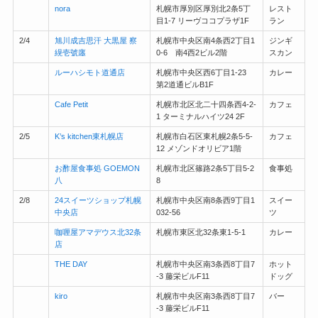
nora
札幌市厚別区厚別北2条5丁
レスト
目1-7 リーヴココプラザ1F
ラン
2/4
旭川成吉思汗 大黒屋 察
札幌市中央区南4条西2丁目1
ジンギ
縨壱號廛
0-6 南4西2ビル2階
スカン
ルーハシモト道通店
札幌市中央区西6丁目1-23
カレー
第2道通ビルB1F
Cafe Petit
札幌市北区北二十四条西4-2-
カフェ
1 ターミナルハイツ24 2F
2/5
K’s kitchen東札幌店
札幌市白石区東札幌2条5-5-
カフェ
12 メゾンドオリビア1階
お酢屋食事処 GOEMON
札幌市北区篠路2条5丁目5-2
食事処
八
8
2/8
24スイーツショップ札幌
札幌市中央区南8条西9丁目1
スイー
中央店
032-56
ツ
咖喱屋アマデウス北32条
札幌市東区北32条東1-5-1
カレー
店
THE DAY
札幌市中央区南3条西8丁目7
ホット
-3 藤栄ビルF11
ドッグ
kiro
札幌市中央区南3条西8丁目7
バー
-3 藤栄ビルF11