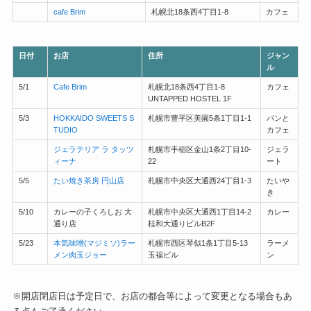
cafe Brim
札幌北18条西4丁目1-8
カフェ
日付
お店
住所
ジャン
ル
5/1
Cafe Brim
札幌北18条西4丁目1-8
カフェ
UNTAPPED HOSTEL 1F
5/3
HOKKAIDO SWEETS S
札幌市豊平区美園5条1丁目1-1
パンと
TUDIO
カフェ
ジェラテリア ラ タッツ
札幌市手稲区金山1条2丁目10-
ジェラ
ィーナ
22
ート
5/5
たい焼き茶房 円山店
札幌市中央区大通西24丁目1-3
たいや
き
5/10
カレーの子くろしお 大
札幌市中央区大通西1丁目14-2
カレー
通り店
桂和大通りビルB2F
5/23
本気味噌(マジミソ)ラー
札幌市西区琴似1条1丁目5-13
ラーメ
メン肉玉ジョー
玉福ビル
ン
※開店閉店日は予定日で、お店の都合等によって変更となる場合もあ