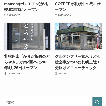
moment(ボンモモン)が札
COFFEEが札幌中の島にオ
幌北3東3にオープン
ープン
2025-05-17
2025-05-09
札幌円山「かまだ茶寮のど
グルテンフリー玄米うどん
らやき」が南2西25に2025
絵空事がついに札幌上陸！
年4月26日オープン
先駆けメニューチェック
2025-05-09
2025-05-07