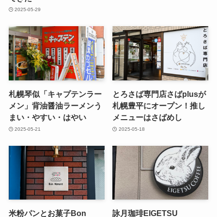
2025-05-29
札幌琴似「キャプテンラー
とろさば専門店さばplusが
メン」背油醤油ラーメンう
札幌豊平にオープン！推し
まい・やすい・はやい
メニューはさばめし
2025-05-21
2025-05-18
米粉パンとお菓子Bon
詠月珈琲EIGETSU