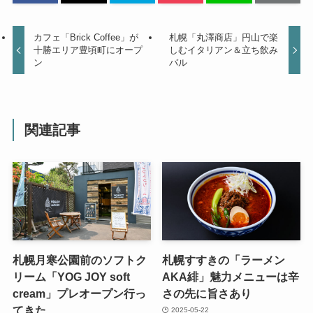
カフェ「Brick Coffee」が
札幌「丸澤商店」円山で楽
十勝エリア豊頃町にオープ
しむイタリアン＆立ち飲み
ン
バル
関連記事
札幌月寒公園前のソフトク
札幌すすきの「ラーメン
リーム「YOG JOY soft
AKA緋」魅力メニューは辛
cream」プレオープン行っ
さの先に旨さあり
てきた
2025-05-22